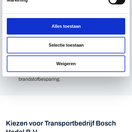
Onze gehele vloot is voorzien van een GPS-
volgsysteem zodat onze planning op ieder
moment van de dag kan zien waar onze
Alles toestaan
medewerkers zich exact bevinden. Bij een
spoedklus kunnen wij direct met ons GPS-
Selectie toestaan
volgsysteem zien welke medewerker het snelst
op de gewenste locatie kan zijn en voorkomen
Weigeren
we onnodige kilometers wat resulteert in
brandstofbesparing.
Kiezen voor Transportbedrijf Bosch