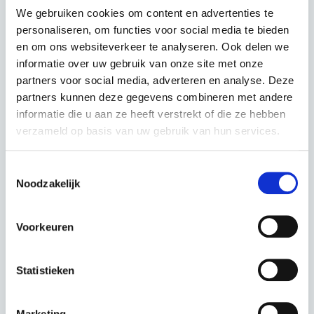
met de fysieke arbeidsbelasting van deze oudere
We gebruiken cookies om content en advertenties te
personaliseren, om functies voor social media te bieden
medewerkers.
en om ons websiteverkeer te analyseren. Ook delen we
informatie over uw gebruik van onze site met onze
Scheiden van afval, papier en karton en afvoer
partners voor social media, adverteren en analyse. Deze
naar een erkende (afval)verwerker.
partners kunnen deze gegevens combineren met andere
informatie die u aan ze heeft verstrekt of die ze hebben
Multifunctionele print/kopieerapparaten met
verzameld op basis van uw gebruik van hun services.
energiebesparende slaapfunctie.
Toestemmingsselectie
Ons nieuwe energiezuinige bedrijfspand wordt
Noodzakelijk
verwarmd middels een warmtepomp i.p.v.
aardgas.
Voorkeuren
Het nieuwe pand is voorzien van 60
Statistieken
zonnepanelen waarmee het eigen
energiegebruik wordt opgewekt en is voorzien
van triple beglazing.
Marketing