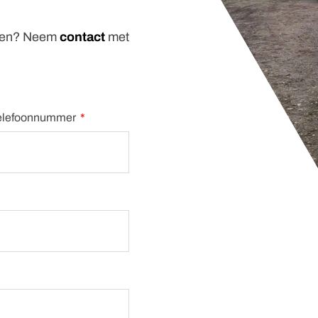
eden? Neem
contact
met
elefoonnummer