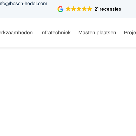
nfo@bosch-hedel.com
21 recensies
erkzaamheden
Infratechniek
Masten plaatsen
Proj