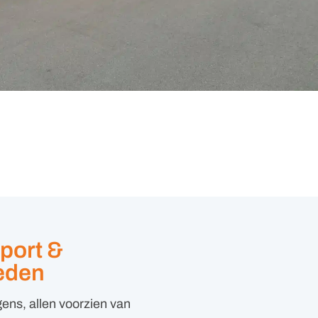
port &
eden
ns, allen voorzien van