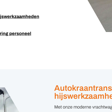
hijswerkzaamheden
ring personeel
Autokraantrans
hijswerkzaamh
Met onze moderne vrachtwage