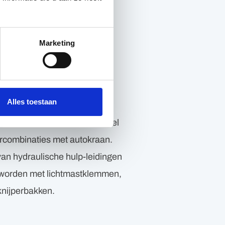
 detachering
Marketing
ieel en hulpstukken, in
ofessionele medewerkers, is
Alles toestaan
tot een succes te maken. Ons
gens met autokraan en dubbel
ercombinaties met autokraan.
van hydraulische hulp-leidingen
 worden met lichtmastklemmen,
knijperbakken.