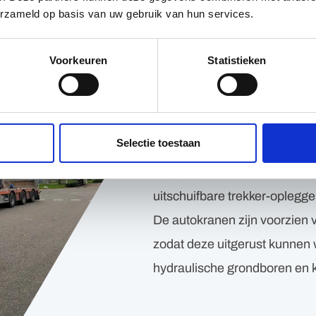
erzameld op basis van uw gebruik van hun services.
Infratechniek &
Voorkeuren
Statistieken
personeel
De grote diversiteit aan mater
combinatie met ervaren en pr
Selectie toestaan
de basis om uw infraproject 
wagenpark bestaat uit bakwa
uitschuifbare trekker-oplegg
De autokranen zijn voorzien 
zodat deze uitgerust kunnen
hydraulische grondboren en 